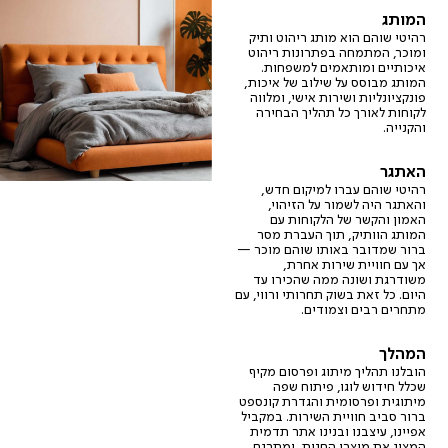
המותג
רהיטי שוהם הוא מותג ריהוט ותיק
ומוכר, המתמחה בפתרונות ריהוט
איכותיים ומותאמים למשפחות.
המותג מבוסס על שילוב של איכות,
פונקציונליות ושירות אישי, ומלווה
לקוחות לאורך כל תהליך הבחירה
והקנייה.
האתגר
רהיטי שוהם עברו למיקום חדש,
והאתגר היה לשמור על הזיהוי,
האמון והקשר של הלקוחות עם
המותג הוותיק, תוך העברת מסר
ברור שמדובר באותו שוהם מוכר —
אך עם חוויית שירות אחרת,
משודרגת ושונה ממה שהכירו עד
היום. כל זאת בשוק תחרותי ורווי, עם
מתחרים רבים וצמודים.
המהלך
הובלנו תהליך מיתוג ופרסום מקיף
שכלל חידוש לוגו, פיתוח שפה
מיתוגית ופרסומית והגדרת קונספט
ברור סביב חוויית השירות. במקביל
אפיינו, עיצבנו ובנינו אתר תדמית
המציג את מוצרי החנות, ומתרגם