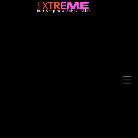
Ruti Shapira & Zehavi Akler